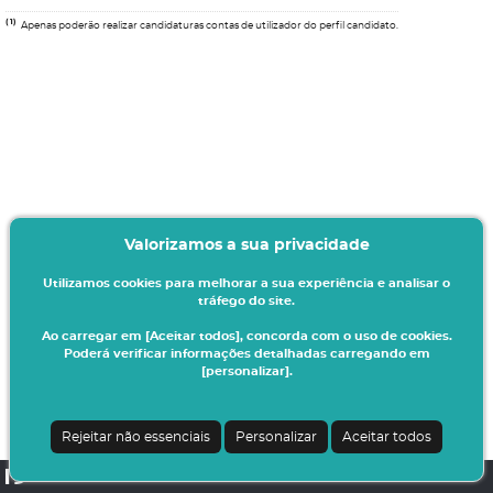
(1)
Apenas poderão realizar candidaturas contas de utilizador do perfil candidato.
Valorizamos a sua privacidade
Utilizamos cookies para melhorar a sua experiência e analisar o
tráfego do site.
Ao carregar em [Aceitar todos], concorda com o uso de cookies.
Poderá verificar informações detalhadas carregando em
[personalizar].
Rejeitar não essenciais
Personalizar
Aceitar todos
CSSnet - Aplicacao Web | v24.0.6-8 (24.0.6-6)
| IPV