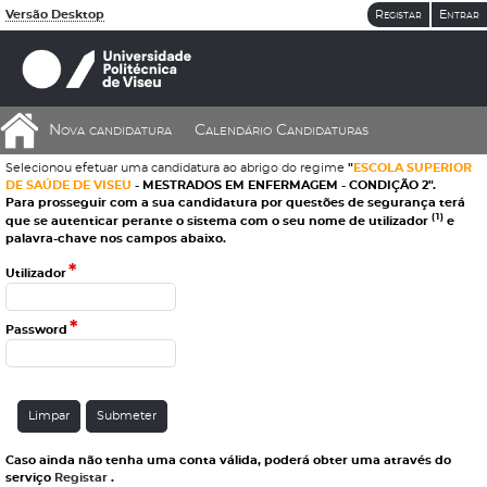
Versão Desktop
Registar
Entrar
Nova candidatura
Calendário Candidaturas
Selecionou efetuar uma candidatura ao abrigo do regime
"
ESCOLA SUPERIOR
DE SAÚDE DE VISEU
- MESTRADOS EM ENFERMAGEM - CONDIÇÃO 2"
.
Para prosseguir com a sua candidatura por questões de segurança terá
(1)
que se autenticar perante o sistema com o seu nome de utilizador
e
palavra-chave nos campos abaixo.
*
Utilizador
*
Password
Caso ainda não tenha uma conta válida, poderá obter uma através do
serviço
Registar
.