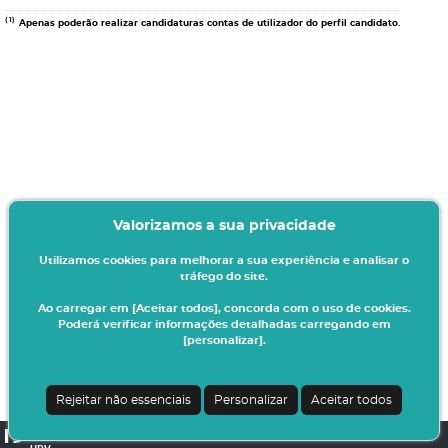
(1)
Apenas poderão realizar candidaturas contas de utilizador do perfil candidato.
Valorizamos a sua privacidade
Utilizamos cookies para melhorar a sua experiência e analisar o
tráfego do site.
Ao carregar em [Aceitar todos], concorda com o uso de cookies.
Poderá verificar informações detalhadas carregando em
[personalizar].
Rejeitar não essenciais
Personalizar
Aceitar todos
CSSnet - Aplicacao Web | v24.0.6-8 (24.0.6-6)
|