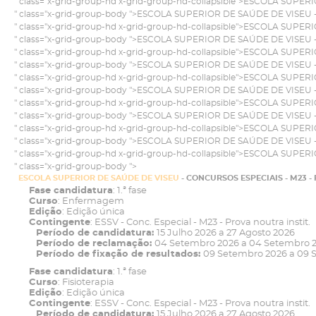
" class="x-grid-group-hd x-grid-group-hd-collapsible">
ESCOLA SUPERI
" class="x-grid-group-body ">
ESCOLA SUPERIOR DE SAÚDE DE VISEU
" class="x-grid-group-hd x-grid-group-hd-collapsible">
ESCOLA SUPERI
" class="x-grid-group-body ">
ESCOLA SUPERIOR DE SAÚDE DE VISEU
" class="x-grid-group-hd x-grid-group-hd-collapsible">
ESCOLA SUPERI
" class="x-grid-group-body ">
ESCOLA SUPERIOR DE SAÚDE DE VISEU
" class="x-grid-group-hd x-grid-group-hd-collapsible">
ESCOLA SUPERI
" class="x-grid-group-body ">
ESCOLA SUPERIOR DE SAÚDE DE VISEU
" class="x-grid-group-hd x-grid-group-hd-collapsible">
ESCOLA SUPERI
" class="x-grid-group-body ">
ESCOLA SUPERIOR DE SAÚDE DE VISEU
" class="x-grid-group-hd x-grid-group-hd-collapsible">
ESCOLA SUPERI
" class="x-grid-group-body ">
ESCOLA SUPERIOR DE SAÚDE DE VISEU
" class="x-grid-group-hd x-grid-group-hd-collapsible">
ESCOLA SUPERI
" class="x-grid-group-body ">
ESCOLA SUPERIOR DE SAÚDE DE VISEU
- CONCURSOS ESPECIAIS - M23 
Fase candidatura
: 1.ª fase
Curso
: Enfermagem
Edição
: Edição única
Contingente
: ESSV - Conc. Especial - M23 - Prova noutra instit.
Período de candidatura:
15 Julho 2026 a 27 Agosto 2026
Período de reclamação:
04 Setembro 2026 a 04 Setembro 
Período de fixação de resultados:
09 Setembro 2026 a 09 
Fase candidatura
: 1.ª fase
Curso
: Fisioterapia
Edição
: Edição única
Contingente
: ESSV - Conc. Especial - M23 - Prova noutra instit.
Período de candidatura:
15 Julho 2026 a 27 Agosto 2026