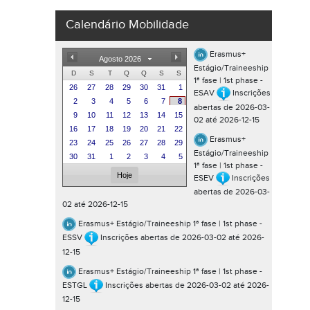
Calendário Mobilidade
Erasmus+
Agosto 2026
Estágio/Traineeship
D
S
T
Q
Q
S
S
1ª fase | 1st phase -
26
27
28
29
30
31
1
ESAV
Inscrições
2
3
4
5
6
7
8
abertas de 2026-03-
9
10
11
12
13
14
15
02 até 2026-12-15
16
17
18
19
20
21
22
Erasmus+
23
24
25
26
27
28
29
Estágio/Traineeship
30
31
1
2
3
4
5
1ª fase | 1st phase -
Hoje
ESEV
Inscrições
abertas de 2026-03-
02 até 2026-12-15
Erasmus+ Estágio/Traineeship 1ª fase | 1st phase -
ESSV
Inscrições abertas de 2026-03-02 até 2026-
12-15
Erasmus+ Estágio/Traineeship 1ª fase | 1st phase -
ESTGL
Inscrições abertas de 2026-03-02 até 2026-
12-15