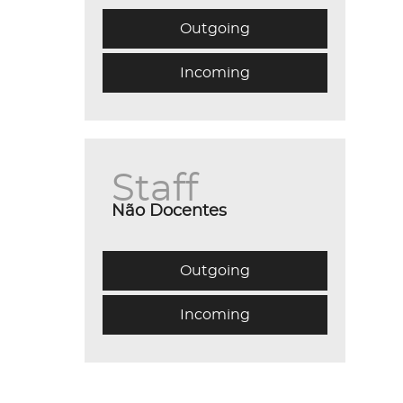
Outgoing
Incoming
Staff
Não Docentes
Outgoing
Incoming