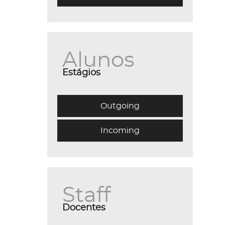
Alunos
Estágios
Outgoing
Incoming
Staff
Docentes