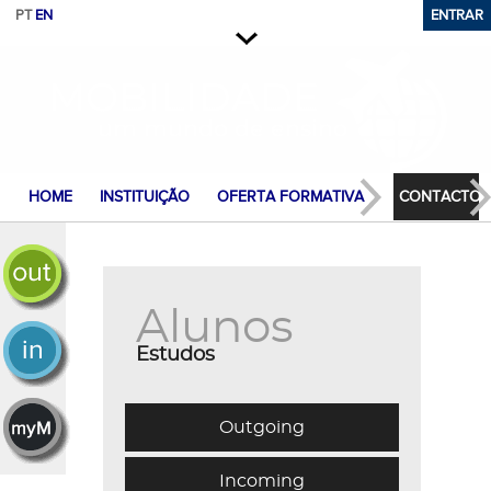
PT
EN
Versão Desktop
ENTRAR
Saltar para conteúdo
Fechar
HOME
INSTITUIÇÃO
OFERTA FORMATIVA
CONTACTOS
mobilidade outgoing
Alunos
mobilidade incoming
Estudos
processo mobilidade
Outgoing
Incoming