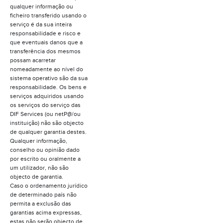
qualquer informação ou
ficheiro transferido usando o
serviço é da sua inteira
responsabilidade e risco e
que eventuais danos que a
transferência dos mesmos
possam acarretar
nomeadamente ao nível do
sistema operativo são da sua
responsabilidade. Os bens e
serviços adquiridos usando
os serviços do serviço das
DIF Services (ou netP@/ou
instituição) não são objecto
de qualquer garantia destes.
Qualquer informação,
conselho ou opinião dado
por escrito ou oralmente a
um utilizador, não são
objecto de garantia.
Caso o ordenamento jurídico
de determinado país não
permita a exclusão das
garantias acima expressas,
estas não serão objecto de