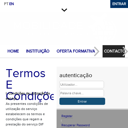
PT
EN
Versão Desktop
ENTRAR
Saltar para conteúdo
Fechar
HOME
INSTITUIÇÃO
OFERTA FORMATIVA
CONTACTOS
Termos
autenticação
E
Condições
I. Condições de utilização do
serviço
As presentes condições de
utilização do serviço
estabelecem os termos e
Registar
condições que regem a
|
prestação do serviço DIF
Recuperar Password