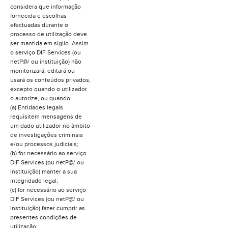
considera que informação
fornecida e escolhas
efectuadas durante o
processo de utilização deve
ser mantida em sigilo. Assim
o serviço DIF Services (ou
netP@/ ou instituição) não
monitorizará, editará ou
usará os conteúdos privados,
excepto quando o utilizador
o autorize, ou quando:
(a) Entidades legais
requisitem mensagens de
um dado utilizador no âmbito
de investigações criminais
e/ou processos judiciais;
(b) for necessário ao serviço
DIF Services (ou netP@/ ou
instituição) manter a sua
integridade legal;
(c) for necessário ao serviço
DIF Services (ou netP@/ ou
instituição) fazer cumprir as
presentes condições de
utilização;