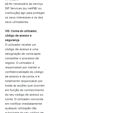
(d) for necessário ao serviço
DIF Services (ou netP@/ ou
instituição) agir para proteger
os seus interesses e os dos
seus utilizadores.
VIII. Conta do utilizador,
código de acesso e
segurança
O utilizador recebe um
código de acesso e uma
designação de conta após
completar o processo de
registo. O utilizador é
responsável por manter a
confidencialidade do código
de acesso e da conta, e é
totalmente responsável por
todas as acções que ocorram
em função do conhecimento
do seu código de acesso ou
conta. O utilizador concorda
em notificar imediatamente
qualquer utilização não
autorizada do seu código de