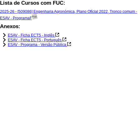
Lista de Cursos com FUC:
2025-26 - [509086] Engenharia Agronómica, Plano Ofícial 2022, Tronco comum -
ESAV - ProgramaF
Anexos:
ESAV - Ficha ECTS - Inglês
ESAV - Ficha ECTS - Português
ESAV - Programa - Versão Pública