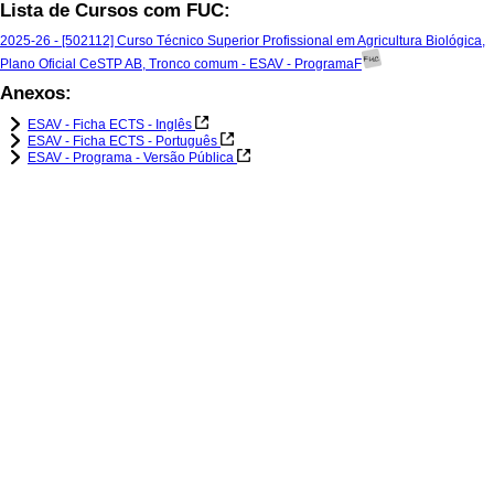
Lista de Cursos com FUC:
2025-26 - [502112] Curso Técnico Superior Profissional em Agricultura Biológica,
Plano Oficial CeSTP AB, Tronco comum - ESAV - ProgramaF
Anexos:
ESAV - Ficha ECTS - Inglês
ESAV - Ficha ECTS - Português
ESAV - Programa - Versão Pública