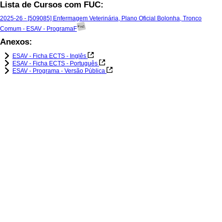
Lista de Cursos com FUC:
2025-26 - [509085] Enfermagem Veterinária, Plano Oficial Bolonha, Tronco
Comum - ESAV - ProgramaF
Anexos:
ESAV - Ficha ECTS - Inglês
ESAV - Ficha ECTS - Português
ESAV - Programa - Versão Pública