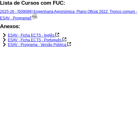
Lista de Cursos com FUC:
2025-26 - [509086] Engenharia Agronómica, Plano Ofícial 2022, Tronco comum -
ESAV - ProgramaF
Anexos:
ESAV - Ficha ECTS - Inglês
ESAV - Ficha ECTS - Português
ESAV - Programa - Versão Pública