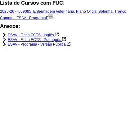
Lista de Cursos com FUC:
2025-26 - [509085] Enfermagem Veterinária, Plano Oficial Bolonha, Tronco
Comum - ESAV - ProgramaF
Anexos:
ESAV - Ficha ECTS - Inglês
ESAV - Ficha ECTS - Português
ESAV - Programa - Versão Pública