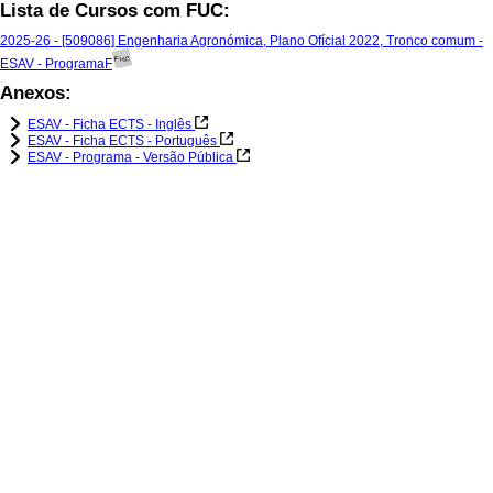
Lista de Cursos com FUC:
2025-26 - [509086] Engenharia Agronómica, Plano Ofícial 2022, Tronco comum -
ESAV - ProgramaF
Anexos:
ESAV - Ficha ECTS - Inglês
ESAV - Ficha ECTS - Português
ESAV - Programa - Versão Pública