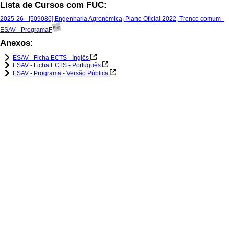
Lista de Cursos com FUC:
2025-26 - [509086] Engenharia Agronómica, Plano Ofícial 2022, Tronco comum -
ESAV - ProgramaF
Anexos:
ESAV - Ficha ECTS - Inglês
ESAV - Ficha ECTS - Português
ESAV - Programa - Versão Pública