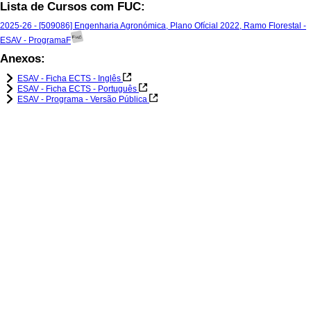
Lista de Cursos com FUC:
2025-26 - [509086] Engenharia Agronómica, Plano Ofícial 2022, Ramo Florestal -
ESAV - ProgramaF
Anexos:
ESAV - Ficha ECTS - Inglês
ESAV - Ficha ECTS - Português
ESAV - Programa - Versão Pública