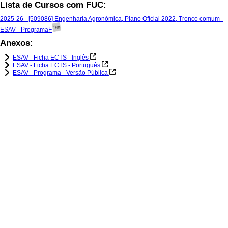
Lista de Cursos com FUC:
2025-26 - [509086] Engenharia Agronómica, Plano Ofícial 2022, Tronco comum -
ESAV - ProgramaF
Anexos:
ESAV - Ficha ECTS - Inglês
ESAV - Ficha ECTS - Português
ESAV - Programa - Versão Pública