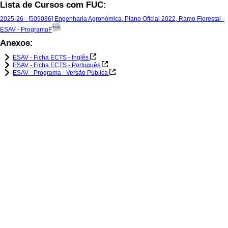
Lista de Cursos com FUC:
2025-26 - [509086] Engenharia Agronómica, Plano Ofícial 2022, Ramo Florestal -
ESAV - ProgramaF
Anexos:
ESAV - Ficha ECTS - Inglês
ESAV - Ficha ECTS - Português
ESAV - Programa - Versão Pública