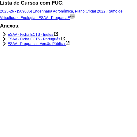
Lista de Cursos com FUC:
2025-26 - [509086] Engenharia Agronómica, Plano Ofícial 2022, Ramo de
Viticultura e Enologia - ESAV - ProgramaF
Anexos:
ESAV - Ficha ECTS - Inglês
ESAV - Ficha ECTS - Português
ESAV - Programa - Versão Pública