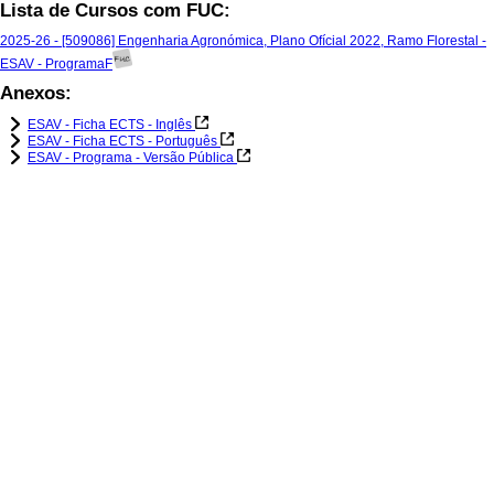
Lista de Cursos com FUC:
2025-26 - [509086] Engenharia Agronómica, Plano Ofícial 2022, Ramo Florestal -
ESAV - ProgramaF
Anexos:
ESAV - Ficha ECTS - Inglês
ESAV - Ficha ECTS - Português
ESAV - Programa - Versão Pública