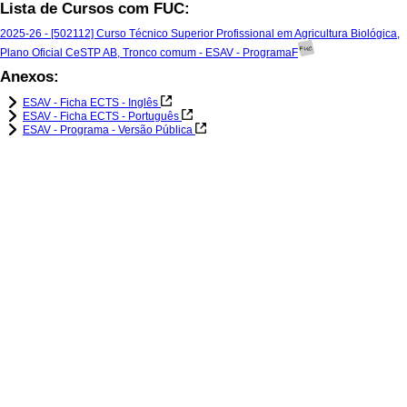
Lista de Cursos com FUC:
2025-26 - [502112] Curso Técnico Superior Profissional em Agricultura Biológica,
Plano Oficial CeSTP AB, Tronco comum - ESAV - ProgramaF
Anexos:
ESAV - Ficha ECTS - Inglês
ESAV - Ficha ECTS - Português
ESAV - Programa - Versão Pública