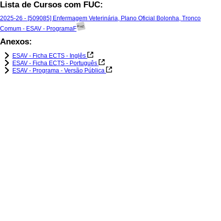
Lista de Cursos com FUC:
2025-26 - [509085] Enfermagem Veterinária, Plano Oficial Bolonha, Tronco
Comum - ESAV - ProgramaF
Anexos:
ESAV - Ficha ECTS - Inglês
ESAV - Ficha ECTS - Português
ESAV - Programa - Versão Pública