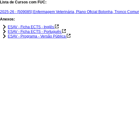
Lista de Cursos com FUC:
2025-26 - [509085] Enfermagem Veterinária, Plano Oficial Bolonha, Tronco Com
Anexos:
ESAV - Ficha ECTS - Inglês
ESAV - Ficha ECTS - Português
ESAV - Programa - Versão Pública