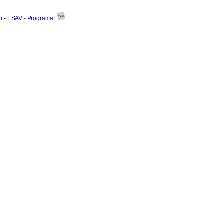
um - ESAV - ProgramaF