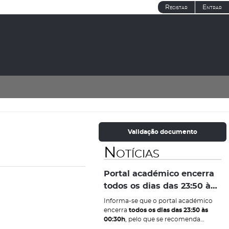
Registar
Entrar
Validação documento
Notícias
Portal académico encerra
todos os dias das 23:50 às
00:30h
Informa-se que o portal académico
encerra
todos os dias das 23:50 às
00:30h
, pelo que se recomenda
efetuar os atos de inscrição a exames,