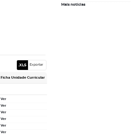
Mais notícias
inscrições letivas, etc fora desses
horários.
Exportar
Ficha Unidade Curricular
Ver
Ver
Ver
Ver
Ver
Ver