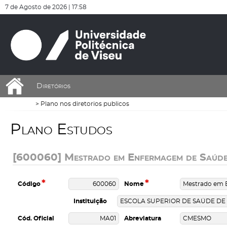
De momento não existem dados que respeitem os critérios aplicados
De momento não existem dados que respeitem os critérios aplicados
7 de Agosto de 2026 |
17:58
Diretórios
Plano nos diretorios publicos
P
l
a
n
o
E
s
t
u
d
o
s
[600060] Mestrado em Enfermagem de Saúde
*
*
Código
Nome
Instituição
Cód. Oficial
Abreviatura