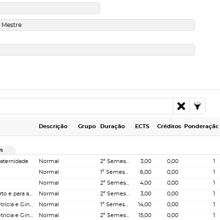
Descrição
Grupo
Duração
ECTS
Créditos
Ponderação
m
Maternidade
Normal
2º Semestre
3,00
0,00
1
Normal
1º Semestre
6,00
0,00
1
Normal
2º Semestre
4,00
0,00
1
Enfermagem de Preparação para o Parto e para a Parentalidade
Normal
2º Semestre
3,00
0,00
1
Enfermagem de Saúde Materna Obstetrícia e Ginecologia I
Normal
1º Semestre
14,00
0,00
1
Enfermagem de Saúde Materna Obstetrícia e Ginecologia II
Normal
2º Semestre
15,00
0,00
1