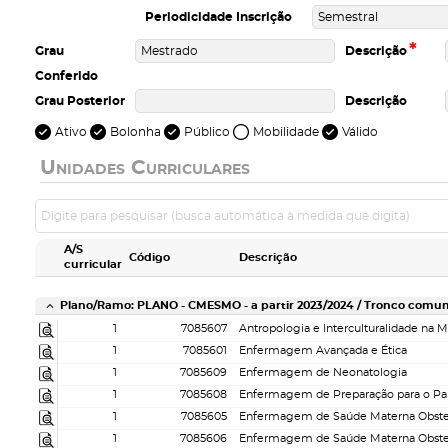
Periodicidade Inscrição
*
Grau
Descrição
Conferido
Grau Posterior
Descrição
Ativo
Bolonha
Público
Mobilidade
Válido
Unidades Curriculares
A/S
Código
Descrição
curricular
Plano/Ramo: PLANO - CMESMO - a partir 2023/2024 / Tronco comu
1
7085607
Antropologia e Interculturalidade na 
1
7085601
Enfermagem Avançada e Ética
1
7085609
Enfermagem de Neonatologia
1
7085608
1
7085605
1
7085606