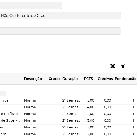
Descrição
Grupo
Duração
ECTS
Créditos
Ponderação
ínica
Normal
2º Semestre
5,00
0,00
1
Normal
2º Semestre
4,00
0,00
1
Formação e Desenvolvimento Pessoal e Profissional
Normal
2º Semestre
2,00
0,00
1
Investigação em Enfermagem na área de Supervisão Clínica
Normal
2º Semestre
3,00
0,00
1
ão
Normal
2º Semestre
5,00
0,00
1
agem
Normal
2º Semestre
2,00
0,00
1