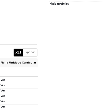
Mais notícias
inscrições letivas, etc fora desses
horários.
Exportar
Ficha Unidade Curricular
Ver
Ver
Ver
Ver
Ver
Ver