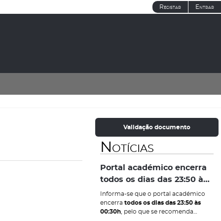
Registar
Entrar
Validação documento
Notícias
Portal académico encerra
todos os dias das 23:50 às
00:30h
Informa-se que o portal académico
encerra
todos os dias das 23:50 às
00:30h
, pelo que se recomenda
efetuar os atos de inscrição a exames,