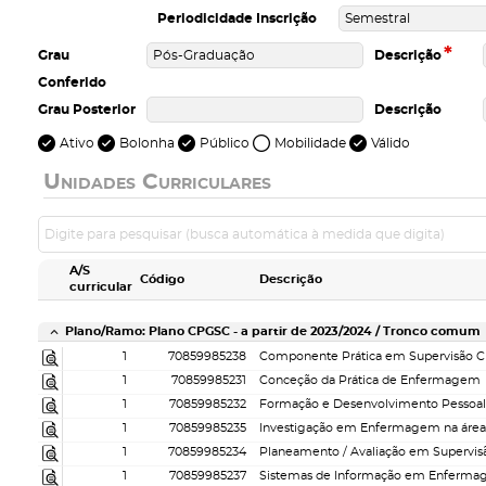
Periodicidade Inscrição
*
Grau
Descrição
Conferido
Grau Posterior
Descrição
Ativo
Bolonha
Público
Mobilidade
Válido
Unidades Curriculares
A/S
Código
Descrição
curricular
Plano/Ramo: Plano CPGSC - a partir de 2023/2024 / Tronco comum
1
70859985238
Componente Prática em Supervisão Cl
1
70859985231
Conceção da Prática de Enfermagem
1
70859985232
1
70859985235
1
70859985234
Planeamento / Avaliação em Supervis
1
70859985237
Sistemas de Informação em Enferm