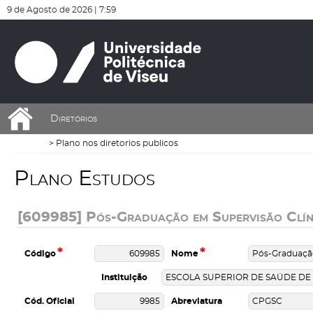
De momento não existem dados que respeitem os critérios aplicados
De momento não existem dados que respeitem os critérios aplicados
9 de Agosto de 2026 |
7:59
Diretórios
Plano nos diretorios publicos
P
l
a
n
o
E
s
t
u
d
o
s
[609985] Pós-Graduação em Supervisão Clín
*
*
Código
Nome
Instituição
Cód. Oficial
Abreviatura