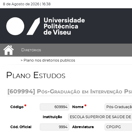
De momento não existem dados que respeitem os critérios aplicados
De momento não existem dados que respeitem os critérios aplicados
8 de Agosto de 2026 |
16:38
Diretórios
Plano nos diretorios publicos
P
l
a
n
o
E
s
t
u
d
o
s
[609994] Pós-Graduação em Intervenção Psi
*
*
Código
Nome
Instituição
Cód. Oficial
Abreviatura