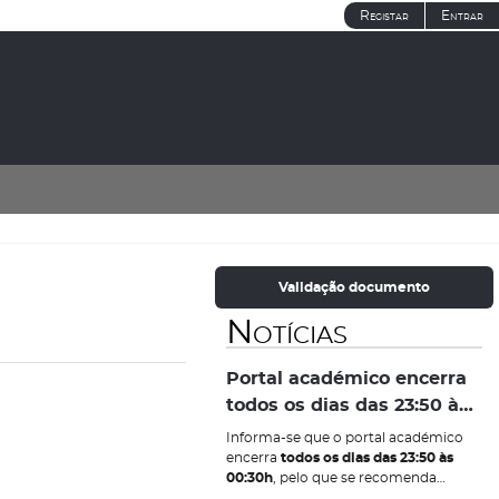
Registar
Entrar
Validação documento
Notícias
Portal académico encerra
todos os dias das 23:50 às
00:30h
Informa-se que o portal académico
encerra
todos os dias das 23:50 às
00:30h
, pelo que se recomenda
efetuar os atos de inscrição a exames,