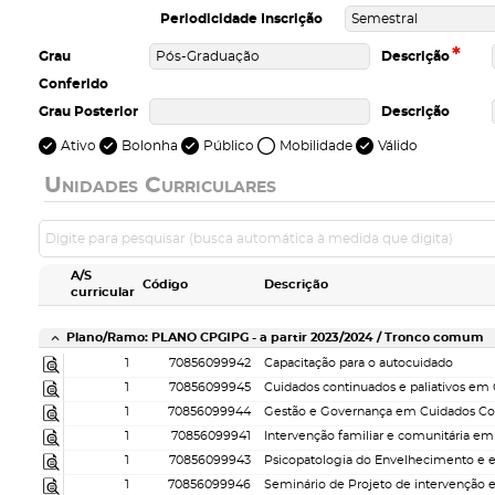
Periodicidade Inscrição
*
Grau
Descrição
Conferido
Grau Posterior
Descrição
Ativo
Bolonha
Público
Mobilidade
Válido
Unidades Curriculares
A/S
Código
Descrição
curricular
Plano/Ramo: PLANO CPGIPG - a partir 2023/2024 / Tronco comum
1
70856099942
Capacitação para o autocuidado
1
70856099945
Cuidados continuados e paliativos em G
1
70856099944
1
70856099941
1
70856099943
1
70856099946