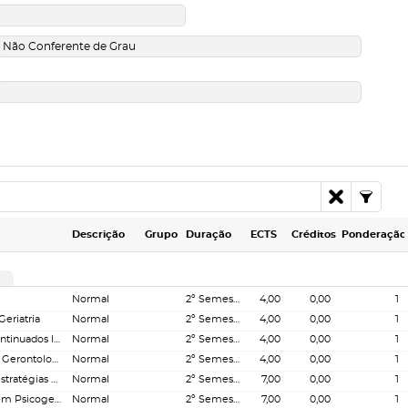
Descrição
Grupo
Duração
ECTS
Créditos
Ponderação
Normal
2º Semestre
4,00
0,00
1
eriatria
Normal
2º Semestre
4,00
0,00
1
Gestão e Governança em Cuidados Continuados Integrados
Normal
2º Semestre
4,00
0,00
1
Intervenção familiar e comunitária em Gerontologia
Normal
2º Semestre
4,00
0,00
1
Psicopatologia do Envelhecimento e estratégias de intervenção
Normal
2º Semestre
7,00
0,00
1
Seminário de Projeto de intervenção em Psicogerontologia
Normal
2º Semestre
7,00
0,00
1