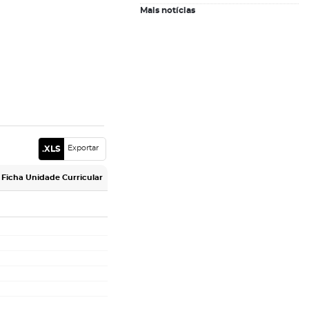
Mais notícias
inscrições letivas, etc fora desses
horários.
Exportar
Ficha Unidade Curricular