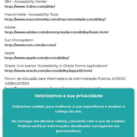
IBM - Accessibility Center
http://www-3.ibm.com/able/
Macromedia - Accessibility Tools
http://www.macromedia.com/macromedia/accessibility/
Adobe
http://www.adobe.com/enterprise/accessibility/main.html
Sun Microsystem
http://www.sun.com/access/
Apple
http://www.apple.com/accessibility/
Oracle: livro branco "Accessibility in Oracle Forms Applications"
http://www.oracle.com/accessibility/apps02.html
Fórum de discussão para Webmasters da Administração Pública: ACESSO
WEBMASTERS
http://www.egroups.com/group/acesso-webmasters/
Valorizamos a sua privacidade
Web@x - Benchmarking da Acessibilidade Web da AP Portuguesa
http://www.acesso.umic.pt/webax
Utilizamos cookies para melhorar a sua experiência e analisar o
tráfego do site.
Acessibilidade da Aplicação
Ao carregar em [Aceitar todos], concorda com o uso de cookies.
Se tiver alguma questão a nivel da acessibilidade do nosso portal envie-nos um
Poderá verificar informações detalhadas carregando em
mail:
[personalizar].
suporte@digitalis.pt