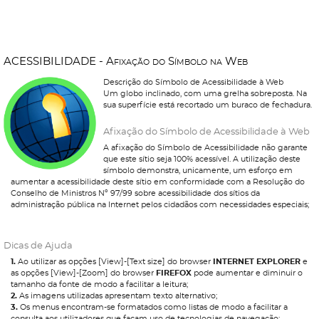
A
C
E
S
S
I
B
I
L
I
D
A
D
E
-
A
f
i
x
a
ç
ã
o
d
o
S
í
m
b
o
l
o
n
a
W
e
b
Descrição do Símbolo de Acessibilidade à Web
Um globo inclinado, com uma grelha sobreposta. Na
sua superfície está recortado um buraco de fechadura.
Afixação do Símbolo de Acessibilidade à Web
A afixação do Símbolo de Acessibilidade não garante
que este sítio seja 100% acessível. A utilização deste
símbolo demonstra, unicamente, um esforço em
aumentar a acessibilidade deste sítio em conformidade com a Resolução do
Conselho de Ministros Nº 97/99 sobre acessibilidade dos sítios da
administração pública na Internet pelos cidadãos com necessidades especiais;
Dicas de Ajuda
1.
Ao utilizar as opções [View]-[Text size] do browser
INTERNET EXPLORER
e
as opções [View]-[Zoom] do browser
FIREFOX
pode aumentar e diminuir o
tamanho da fonte de modo a facilitar a leitura;
2.
As imagens utilizadas apresentam texto alternativo;
3.
Os menus encontram-se formatados como listas de modo a facilitar a
consulta aos utilizadores que façam uso de tecnologias de navegação;