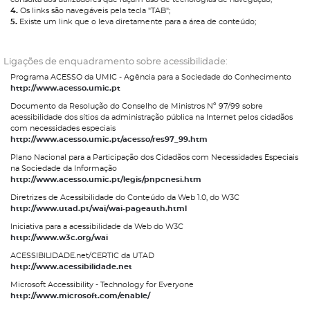
4.
Os links são navegáveis pela tecla "TAB";
5.
Existe um link que o leva diretamente para a área de conteúdo;
Ligações de enquadramento sobre acessibilidade:
Programa ACESSO da UMIC - Agência para a Sociedade do Conhecimento
http://www.acesso.umic.pt
Documento da Resolução do Conselho de Ministros Nº 97/99 sobre
acessibilidade dos sítios da administração pública na Internet pelos cidadãos
com necessidades especiais
http://www.acesso.umic.pt/acesso/res97_99.htm
Plano Nacional para a Participação dos Cidadãos com Necessidades Especiais
na Sociedade da Informação
http://www.acesso.umic.pt/legis/pnpcnesi.htm
Diretrizes de Acessibilidade do Conteúdo da Web 1.0, do W3C
http://www.utad.pt/wai/wai-pageauth.html
Iniciativa para a acessibilidade da Web do W3C
http://www.w3c.org/wai
ACESSIBILIDADE.net/CERTIC da UTAD
http://www.acessibilidade.net
Microsoft Accessibility - Technology for Everyone
http://www.microsoft.com/enable/