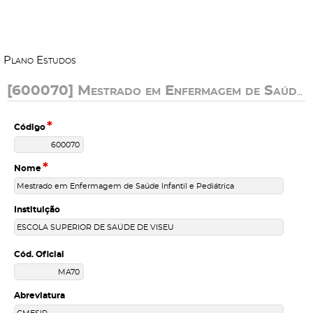
P
l
a
n
o
E
s
t
u
d
o
s
[600070] Mestrado em Enfermagem de Saúde Infantil e Pediátrica
*
Código
*
Nome
Instituição
Cód. Oficial
Abreviatura