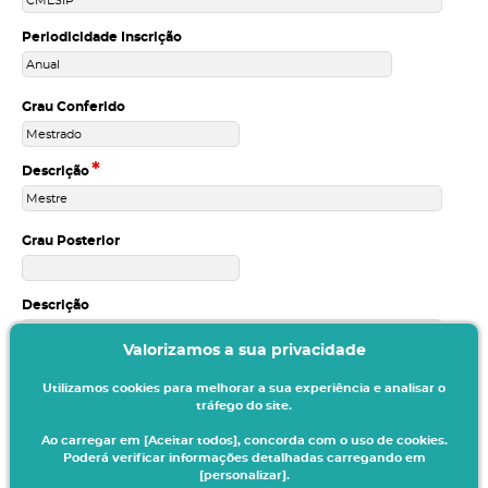
Periodicidade Inscrição
Grau Conferido
*
Descrição
Grau Posterior
Descrição
Valorizamos a sua privacidade
Ativo
Bolonha
Público
Mobilidade
Válido
Utilizamos cookies para melhorar a sua experiência e analisar o
Unidades Curriculares
tráfego do site.
Ao carregar em [Aceitar todos], concorda com o uso de cookies.
Poderá verificar informações detalhadas carregando em
Exportar
[personalizar].