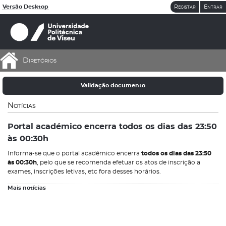
De momento não existem dados que respeitem os critérios aplicados
De momento não existem dados que respeitem os critérios aplicados
Versão Desktop
Registar
Entrar
Diretórios
Validação documento
Notícias
Portal académico encerra todos os dias das 23:50
às 00:30h
Informa-se que o portal académico encerra
todos os dias das 23:50
às 00:30h
, pelo que se recomenda efetuar os atos de inscrição a
exames, inscrições letivas, etc fora desses horários.
Mais notícias