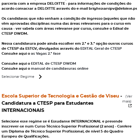
parceria com a empresa DELOITTE - para informações de condições do
acordo contactar a DELOITTE através do e-mail brightstartipv@deloitte.pt
Os candidatos que não tenham a condição de ingresso (aqueles que não
têm aprovadas disciplinas numa das áreas relevantes para o curso em
causa - ver tabela com áreas relevante por curso, consulte o Edital de
CTESP DWDM.
Nesta candidatura pode ainda escolher em 2.ª e 3.ª opção outros cursos
de CTESP da ESTGV, divulgados através do
EDITAL Geral de CTESP
Consulte aqui o
as Vagas 2.ª fase
Consulte aqui o
EDITAL de CTESP DWDM
Consulte aqui o
manual de candidaturas online
Selecionar Regime
Escola Superior de Tecnologia e Gestão de Viseu
-
(Ver
mais)
Candidatura a CTESP para Estudantes
INTERNACIONAIS
Selecione este regime se é Estudante INTERNACIONAL e pretende
inscrever-se num Curso Técnico Superior Profissional (2 anos) - Confere
um Diploma de Técnico Superior Profissional, de nível 5 do Quadro
Europeu de Qualificações.