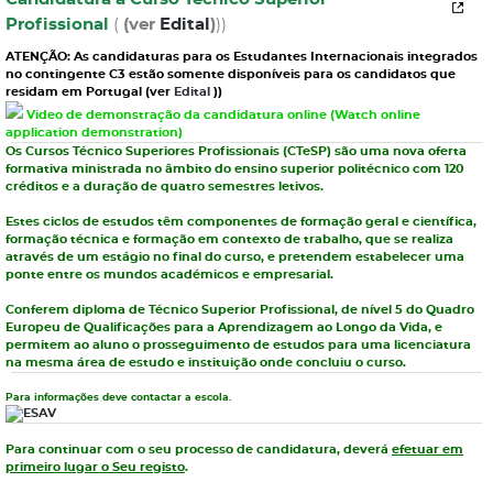
Profissional
(
(ver
Edital
)
))
ATENÇÃO: As candidaturas para os Estudantes Internacionais integrados
no contingente C3 estão somente disponíveis para os candidatos que
residam em Portugal (ver
Edital
))
Video de demonstração da candidatura online (Watch online
application demonstration)
Os Cursos Técnico Superiores Profissionais (CTeSP)
são uma nova oferta
formativa ministrada no âmbito do ensino superior politécnico com
120
créditos
e a duração de
quatro semestres
letivos.
Estes ciclos de estudos têm componentes de formação geral e científica,
formação técnica e formação em contexto de trabalho, que se realiza
através de um estágio no final do curso, e pretendem estabelecer uma
ponte entre os mundos académicos e empresarial.
Conferem diploma de Técnico Superior Profissional, de
nível 5
do
Quadro
Europeu de Qualificações para a Aprendizagem ao Longo da Vida
, e
permitem ao aluno o prosseguimento de estudos para uma licenciatura
na mesma área de estudo e instituição onde concluiu o curso.
Para informações deve contactar a escola.
Para continuar com o seu processo de candidatura, deverá
efetuar em
primeiro lugar o Seu registo
.