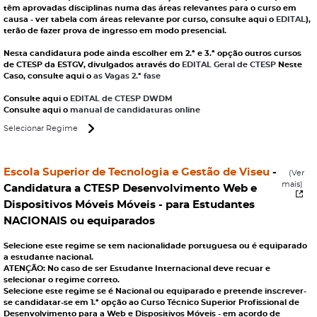
têm aprovadas disciplinas numa das áreas relevantes para o curso em
causa - ver tabela com áreas relevante por curso, consulte aqui o
EDITAL
),
terão de fazer prova de ingresso em modo presencial.
Nesta candidatura pode ainda escolher em 2.ª e 3.ª opção outros cursos
de CTESP da ESTGV, divulgados através do
EDITAL Geral de CTESP
Neste
Caso, consulte aqui o
as Vagas 2.ª fase
Consulte aqui o
EDITAL de CTESP DWDM
Consulte aqui o
manual de candidaturas online
Selecionar Regime
Escola Superior de Tecnologia e Gestão de Viseu
-
(Ver
mais)
Candidatura a CTESP Desenvolvimento Web e
Dispositivos Móveis Móveis - para Estudantes
NACIONAIS ou equiparados
Selecione este regime se tem nacionalidade portuguesa ou é equiparado
a estudante nacional.
ATENÇÃO: No caso de ser Estudante Internacional deve recuar e
selecionar o regime correto.
Selecione este regime se é Nacional ou equiparado e pretende inscrever-
se candidatar-se em 1.ª opção ao Curso Técnico Superior Profissional de
Desenvolvimento para a Web e Dispositivos Móveis - em acordo de