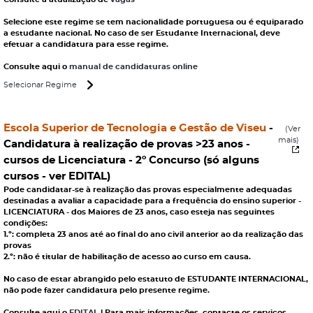
Selecione este regime se tem nacionalidade portuguesa ou é equiparado
a estudante nacional. No caso de ser Estudante Internacional, deve
efetuar a candidatura para esse regime.
Consulte aqui o
manual de candidaturas online
Selecionar Regime
Escola Superior de Tecnologia e Gestão de Viseu
-
(Ver
mais)
Candidatura à realização de provas >23 anos
-
cursos de Licenciatura - 2º Concurso (só alguns
cursos - ver EDITAL)
Pode candidatar-se à realização das provas especialmente adequadas
destinadas a avaliar a capacidade para a frequência do ensino superior -
LICENCIATURA - dos Maiores de 23 anos, caso esteja nas seguintes
condições:
1.º: completa 23 anos até ao final do ano civil anterior ao da realização das
provas
2.º: não é titular de habilitação de acesso ao curso em causa.
No caso de estar abrangido pelo estatuto de ESTUDANTE INTERNACIONAL,
não pode fazer candidatura pelo presente regime.
Consulte aqui o
EDITAL
| Para mais informações, contacte os serviços