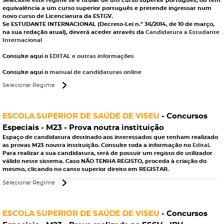
Selecione este regime se é titular de um curso superior português, ou tem
equivalência a um curso superior português e pretende ingressar num
novo curso de Licenciatura da ESTGV.
Se ESTUDANTE INTERNACIONAL (Decreto-Lei n.º 36/2014, de 10 de março,
na sua redação atual), deverá aceder através da
Candidatura a Estudante
Internacional
Consulte aqui o
EDITAL e outras informações
Consulte aqui o
manual de candidaturas online
Selecionar Regime
ESCOLA SUPERIOR DE SAÚDE DE VISEU
- Concursos
Especiais - M23 - Prova noutra instituição
Espaço de candidatura destinado aos interessados que tenham realizado
as
provas M23 noutra instituição
. Consulte toda a informação no
Edital
.
Para realizar a sua candidatura, terá de possuir um registo de utilizador
válido neste sistema. Caso NÃO TENHA REGISTO, proceda à criação do
mesmo, clicando no canto superior direito em REGISTAR.
Selecionar Regime
ESCOLA SUPERIOR DE SAÚDE DE VISEU
- Concursos